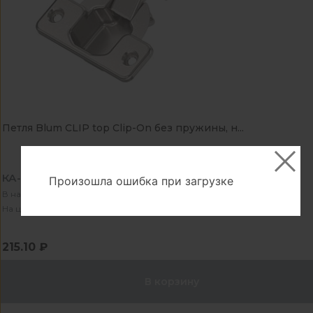
Петля Blum CLIP top Clip-On без пружины, н...
КА-1060098
Произошла ошибка при загрузке
В наличии - 83 шт
На центральном складе - 16802 шт
215.10 ₽
В корзину