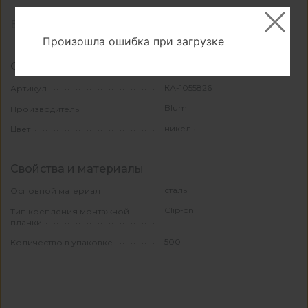
Все характеристики
Произошла ошибка при загрузке
Основные
КА-1055826
Артикул
Blum
Производитель
никель
Цвет
Свойства и материалы
сталь
Основной материал
Clip-on
Тип крепления монтажной
планки
500
Количество в упаковке