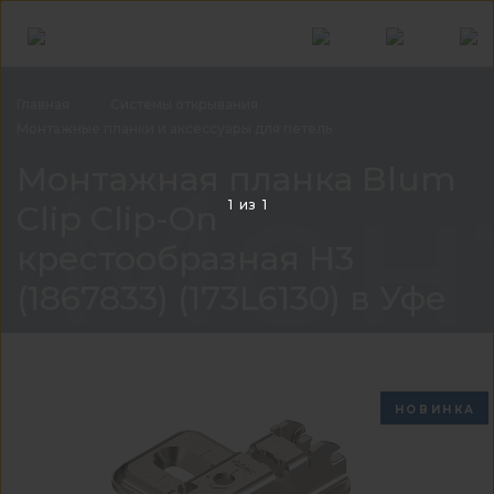
Главная
Системы
открывания
Монтажные планки и аксессуары для
петель
Монт
Монтажная планка Blum
1
из
1
Clip Clip-On
крестообразная Н3
(1867833) (173L6130) в Уфе
НОВИНКА