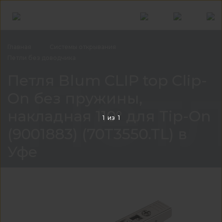
Главная
Системы
открывания
Петли без
доводчика
Петл
Петля Blum CLIP top Clip-
On без пружины,
накладная 110° для Tip-On
1
из
1
(9001883) (70T3550.TL) в
Уфе