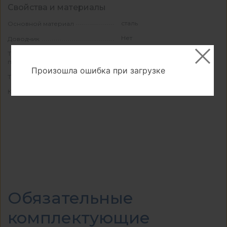
Свойства и материалы
сталь
Основной материал
Нет
Доводчик
Clip-on
Тип крепления монтажной
планки
Произошла ошибка при загрузке
Накладная
Тип навески фасада
50
Количество в упаковке
Обязательные
комплектующие