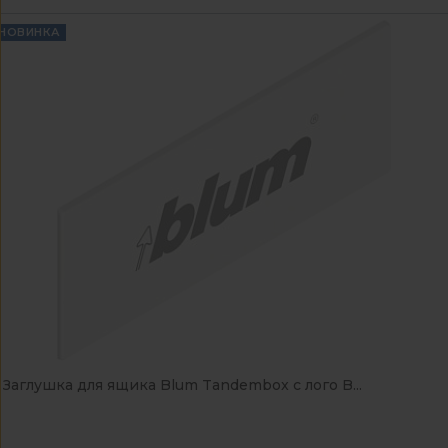
НОВИНКА
Заглушка для ящика Blum Tandembox с лого B...