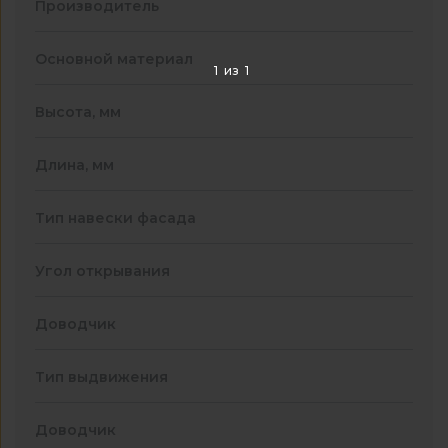
Производитель
Основной материал
1
из
1
Высота, мм
Длина, мм
Тип навески фасада
Угол открывания
Доводчик
Тип выдвижения
Доводчик