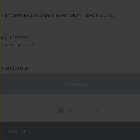
Направляющие скрыт. монт. Blum Tip-On Blum...
КА-1055959
В наличии - 18 шт
2 814.00 ₽
В корзину
1
2
3
4
5
18
Каталог