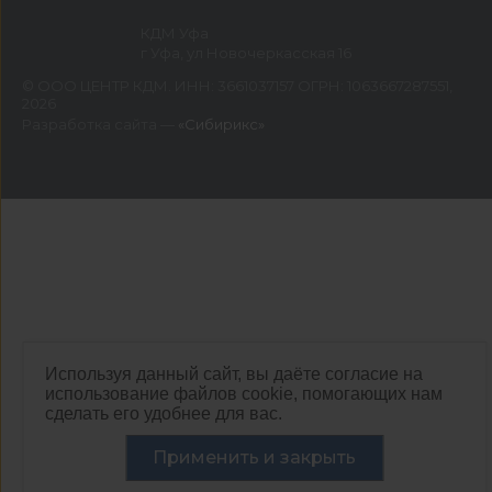
КДМ Уфа
г Уфа, ул Новочеркасская 16
©
ООО ЦЕНТР КДМ. ИНН: 3661037157 ОГРН: 1063667287551
,
2026
Разработка сайта —
«Сибирикс»
Используя данный сайт, вы даёте согласие на
использование файлов cookie, помогающих нам
сделать его удобнее для вас.
Применить и закрыть