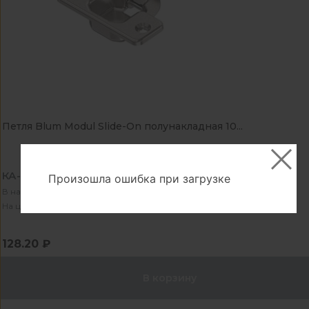
Петля Blum Modul Slide-On полунакладная 10...
КА-1055802
Произошла ошибка при загрузке
В наличии - 20 шт
На центральном складе - 311 шт
128.20 ₽
В корзину