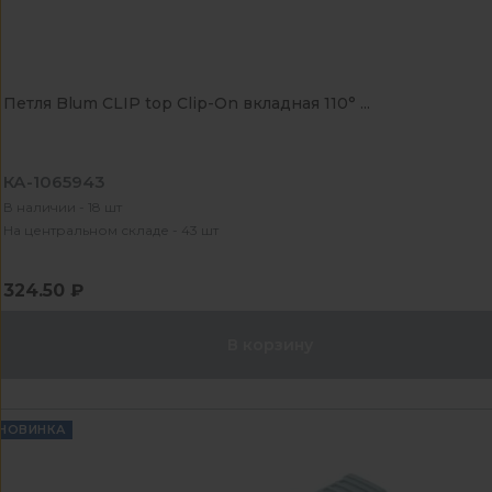
Петля Blum CLIP top Clip-On вкладная 110° ...
КА-1065943
В наличии - 18 шт
На центральном складе - 43 шт
324.50 ₽
В корзину
НОВИНКА