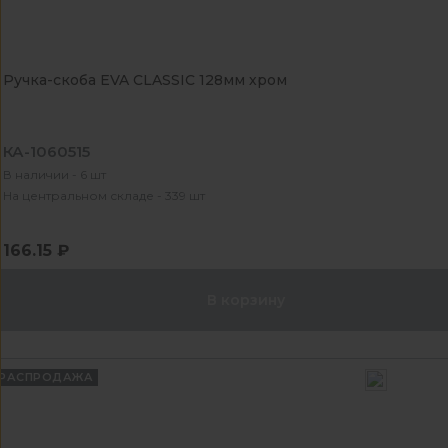
Ручка-скоба EVA CLASSIC 128мм хром
КА-1060515
В наличии - 6 шт
На центральном складе - 339 шт
166.15 ₽
В корзину
РАСПРОДАЖА