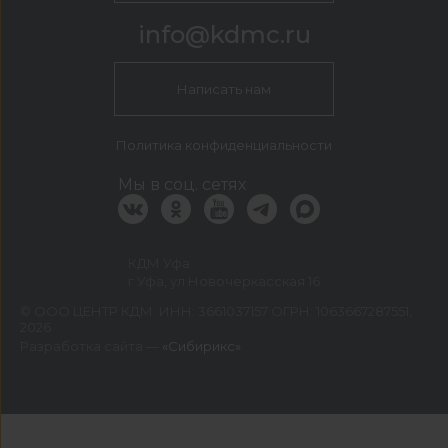
info@kdmc.ru
Написать нам
Политика конфиденциальности
Мы в соц. сетях
КДМ Уфа
г Уфа, ул Новочеркасская 16
©
ООО ЦЕНТР КДМ. ИНН: 3661037157 ОГРН: 1063667287551
,
2026
Разработка сайта —
«Сибирикс»