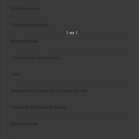
Ширина, мм
Производитель
1
из
1
Высота, мм
Основной материал
Тип
Межцентровое расстояние, мм
Размер кухонной базы
Высота, мм