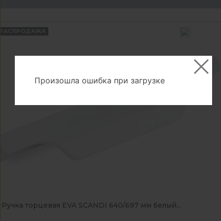
РАСПРОДАЖА
Произошла ошибка при загрузке
Ручка торцевая EVA SCANDI 640/697 мм белый...