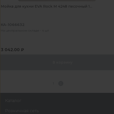
Мойка для кухни EVA Rock М 4248 песочный 1...
КА-1066632
На центральном складе - 4 шт
3 042.00 ₽
В корзину
1
2
Каталог
Розничная сеть