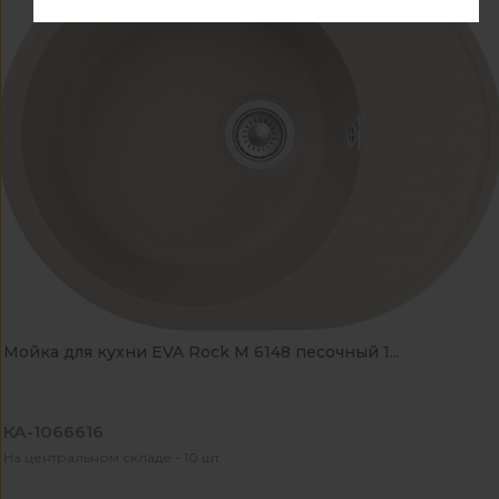
Мойка для кухни EVA Rock М 6148 песочный 1...
КА-1066616
На центральном складе - 10 шт