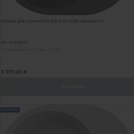
Мойка для кухни EVA Rock М 6148 черный 1-ч...
КА-1066617
На центральном складе - 10 шт
3 071.00 ₽
В корзину
НОВИНКА