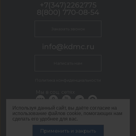
+7(347)2262775
8(800) 770-08-54
Заказать звонок
info@kdmc.ru
Написать нам
Политика конфиденциальности
Мы в соц. сетях
Используя данный сайт, вы даёте согласие на
использование файлов cookie, помогающих нам
КДМ Уфа
сделать его удобнее для вас.
г Уфа, ул Новочеркасская 16
Применить и закрыть
©
ООО ЦЕНТР КДМ. ИНН: 3661037157 ОГРН: 1063667287551
,
2026