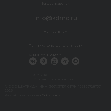
Заказать звонок
info@kdmc.ru
Написать нам
Политика конфиденциальности
Мы в соц. сетях
КДМ Уфа
г Уфа, ул Новочеркасская 16
©
ООО ЦЕНТР КДМ. ИНН: 3661037157 ОГРН: 1063667287551
,
2026
Разработка сайта —
«Сибирикс»