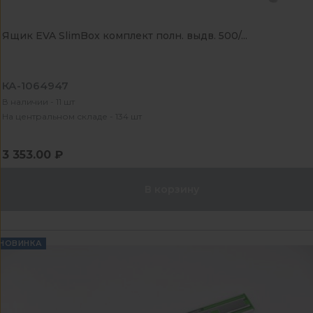
Ящик EVA SlimBox комплект полн. выдв. 500/...
КА-1064947
В наличии - 11 шт
На центральном складе - 134 шт
3 353.00 ₽
В корзину
НОВИНКА