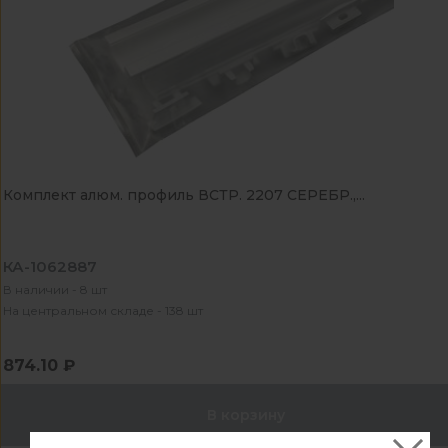
Комплект алюм. профиль ВСТР. 2207 СЕРЕБР.,...
КА-1062887
В наличии - 8 шт
На центральном складе - 138 шт
874.10 ₽
В корзину