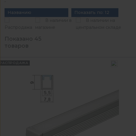
.
Названию
Показать по: 12
В наличии в
В наличии на
Распродажа
магазине
центральном складе
Показано 45
товаров
РАСПРОДАЖА