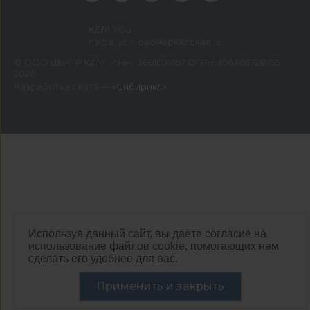
КДМ Уфа
г Уфа, ул Новочеркасская 16
©
ООО ЦЕНТР КДМ. ИНН: 3661037157 ОГРН: 1063667287551
,
2026
Разработка сайта —
«Сибирикс»
Используя данный сайт, вы даёте согласие на
использование файлов cookie, помогающих нам
сделать его удобнее для вас.
Применить и закрыть