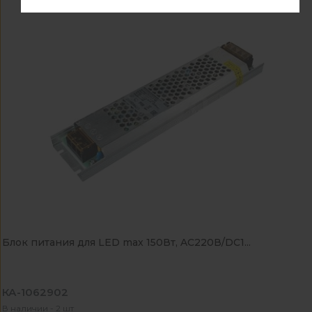
Блок питания для LED max 150Вт, AC220В/DC1...
КА-1062902
В наличии - 2 шт