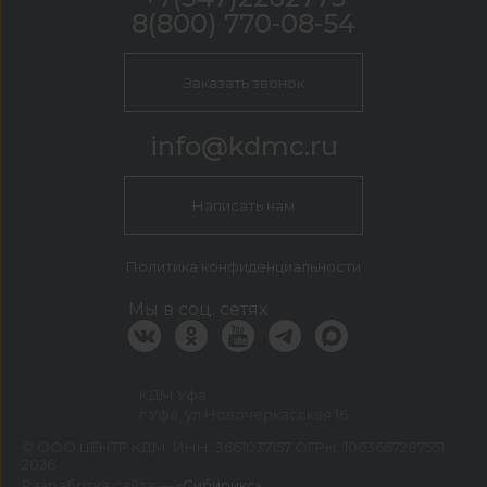
8(800) 770-08-54
Заказать звонок
info@kdmc.ru
Написать нам
Политика конфиденциальности
Мы в соц. сетях
КДМ Уфа
г Уфа, ул Новочеркасская 16
©
ООО ЦЕНТР КДМ. ИНН: 3661037157 ОГРН: 1063667287551
,
2026
Разработка сайта —
«Сибирикс»