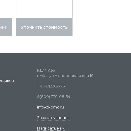
чии
Уточнить стоимость
КДМ Уфа
г Уфа, ул Новочеркасская 16
ьщиков
+7(347)2262775
8(800) 770-08-54
info@kdmc.ru
Заказать звонок
Написать нам