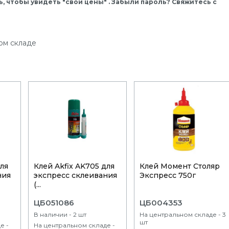
, чтобы увидеть "свои цены" . Забыли пароль? Свяжитесь с
ом складе
для
Клей Akfix AK705 для
Клей Момент Столяр
ния
экспресс склеивания
Экспресс 750г
(...
ЦБ051086
ЦБ004353
В наличии - 2 шт
На центральном складе - 3
шт
е -
На центральном складе -