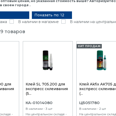
 оптовым ценам, но указанная стоимость выше? Авторизуйтесь
 своем городе .
Показать по: 12
ажа
В наличии в магазине
В наличии на центральн
9 товаров
ХИТ ПРОДАЖ
00 для
Клей SL 705.200 для
Клей Akfix AK705 
еивания
экспресс склеивания
экспресс склеива
(5...
(...
КА-01014080
ЦБ051780
В наличии - 3 шт
В наличии - 2 шт
складе -
На центральном складе -
На центральном склад