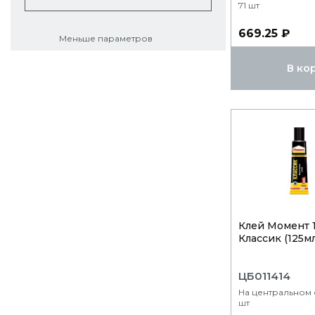
71 шт
669.25 ₽
Меньше параметров
В ко
Клей Момент 
Классик (125мл
ЦБ011414
На центральном с
шт