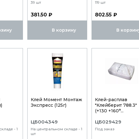
39 шт
119 шт
381.50 ₽
802.55 ₽
рзину
В корзину
В корзин
1
Клей Момент Монтаж
Клей-расплав
)
Экспресс (125г)
"Клейберит 788.3"
(+130 +160°...
ЦБ004349
ЦБ029429
кладе - 1
На центральном складе - 1
Под заказ
шт