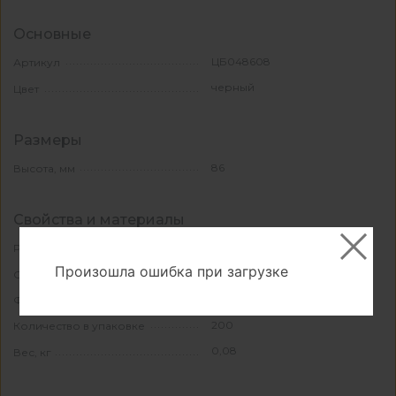
Основные
ЦБ048608
Артикул
черный
Цвет
Размеры
86
Высота, мм
Свойства и материалы
нет
Регулировка
Произошла ошибка при загрузке
пластик
Основной материал
круглая
Форма
200
Количество в упаковке
0,08
Вес, кг