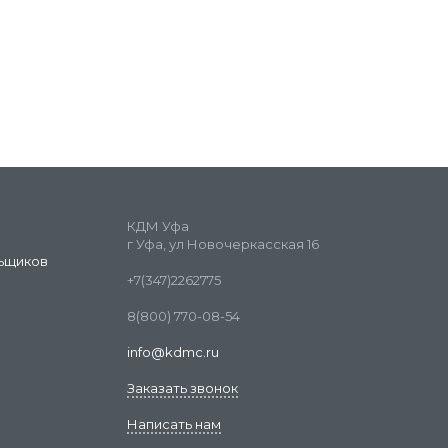
КДМ Уфа
г Уфа, ул Новочеркасская 16
ьщиков
+7(347)2262775
8(800) 770-08-54
info@kdmc.ru
Заказать звонок
Написать нам