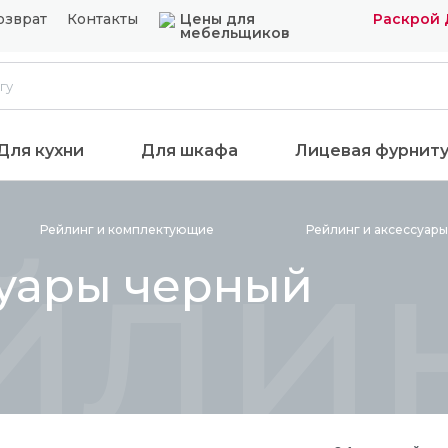
озврат
Контакты
Цены для
Раскрой 
мебельщиков
Для кухни
Для шкафа
Лицевая фурнит
йлин
Рейлинг и
комплектующие
Рейлинг и аксессуар
суары черный