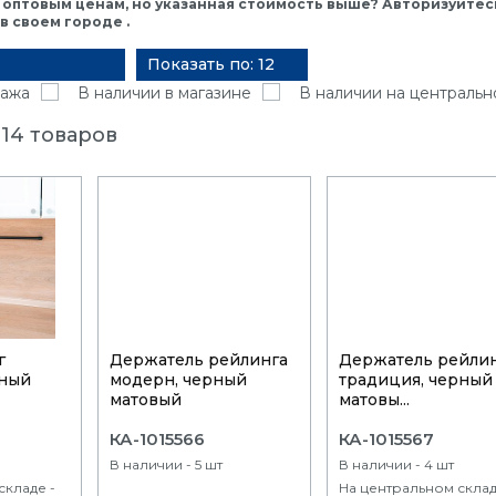
 оптовым ценам, но указанная стоимость выше? Авторизуйтесь
 своем городе .
Показать по: 12
ажа
В наличии в магазине
В наличии на центральн
14 товаров
г
Держатель рейлинга
Держатель рейли
рный
модерн, черный
традиция, черный
матовый
матовы...
КА-1015566
КА-1015567
В наличии - 5 шт
В наличии - 4 шт
складе -
На центральном склад