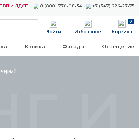
ДВП и ЛДСП
8 (800) 770-08-54
+7 (347) 226-27-75
0
Войти
Избранное
Корзина
ура
Кромка
Фасады
Освещение
г и
ы
черный