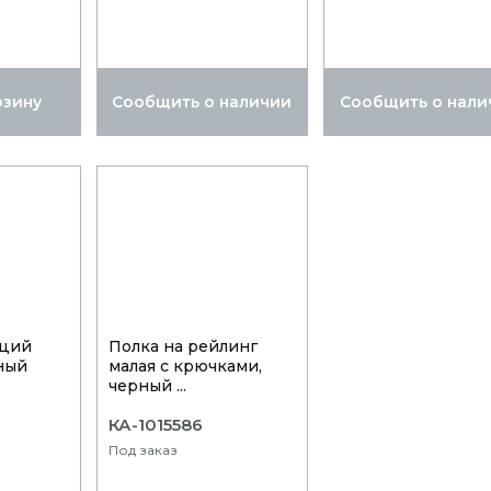
рзину
Сообщить о наличии
Сообщить о нали
еций
Полка на рейлинг
ный
малая с крючками,
черный ...
КА-1015586
Под заказ