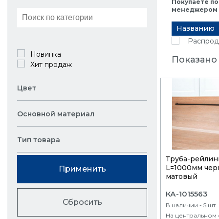
Покупаете по
менеджером в
Названию
Распрод
Новинка
Показано 
Хит продаж
Цвет
Основной материал
Тип товара
Труба-рейлин
L=1000мм че
Применить
матовый
КА-1015563
Сбросить
В наличии - 5 шт
На центральном 