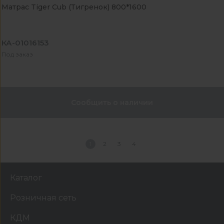
Матрас Tiger Cub (Тигренок) 800*1600
КА-01016153
Под заказ
Сообщить о наличии
1
2
3
4
Каталог
Розничная сеть
КДМ