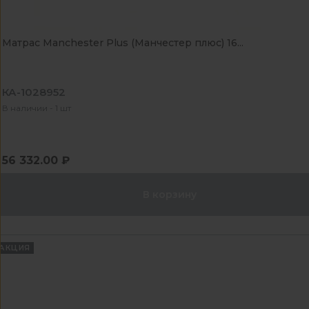
Матрас Manchester Plus (Манчестер плюс) 16...
КА-1028952
В наличии - 1 шт
56 332.00 ₽
В корзину
АКЦИЯ