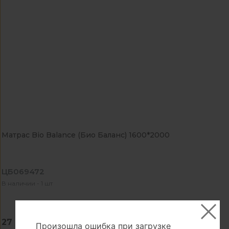
Матрас Bio Balance (Био Баланс) 1600*2000
ЦБ069472
В наличии - 1 шт
27 489.00 ₽
Произошла ошибка при загрузке