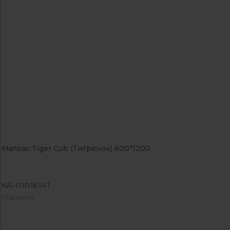
Матрас Tiger Cub (Тигренок) 600*1200
КА-01016141
Под заказ