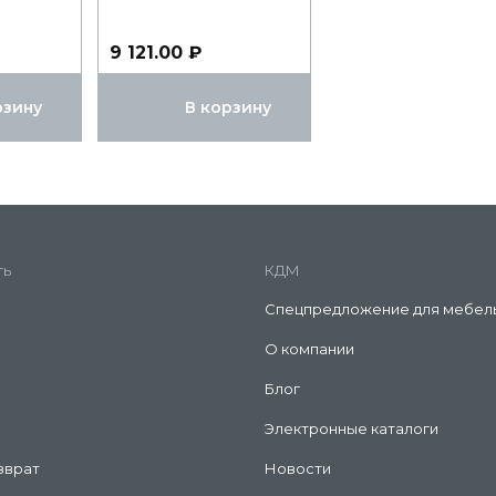
9 121.00 ₽
рзину
В корзину
ть
КДМ
Спецпредложение для мебел
О компании
Блог
Электронные каталоги
зврат
Новости