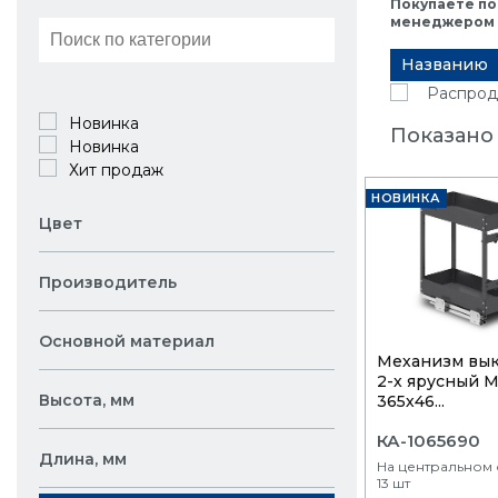
Покупаете по
менеджером в
Названию
Распрод
Новинка
Показано 
Новинка
Хит продаж
НОВИНКА
Цвет
Производитель
Основной материал
Механизм вы
2-х ярусный 
Высота, мм
365х46...
КА-1065690
Длина, мм
На центральном 
13 шт