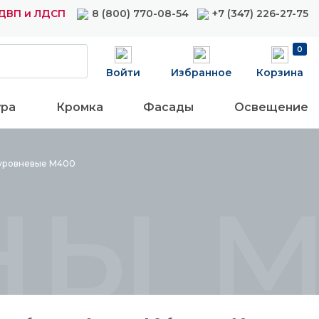
ДВП и ЛДСП
8 (800) 770-08-54
+7 (347) 226-27-75
0
Войти
Избранное
Корзина
ура
Кромка
Фасады
Освещение
ны 
уровневые
М400