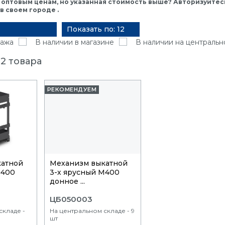
 оптовым ценам, но указанная стоимость выше? Авторизуйтесь
 своем городе .
Показать по: 12
ажа
В наличии в магазине
В наличии на центральн
2 товара
РЕКОМЕНДУЕМ
катной
Механизм выкатной
М400
3-х ярусный М400
донное ...
ЦБ050003
складе -
На центральном складе - 9
шт