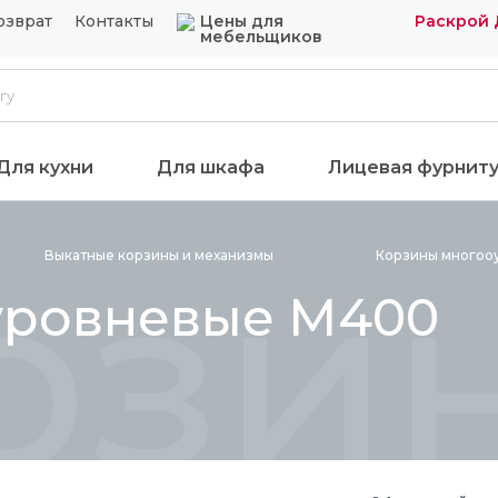
озврат
Контакты
Цены для
Раскрой 
мебельщиков
Для кухни
Для шкафа
Лицевая фурнит
рзи
Выкатные корзины и
механизмы
Корзины многоо
уровневые М400