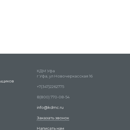
КДМ Уфа
г Уфа, ул Новочеркасская 16
ьщиков
+7(347)2262775
8(800) 770-08-54
info@kdmc.ru
Заказать звонок
Написать нам