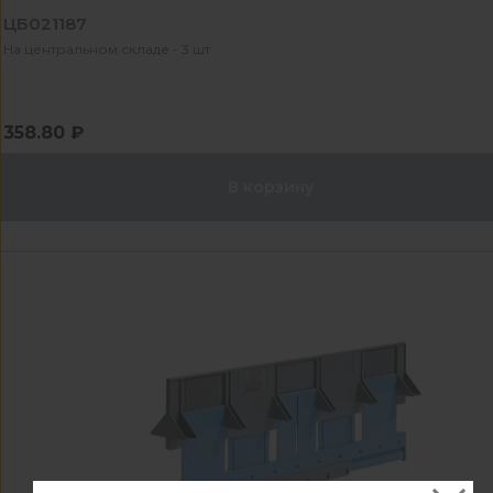
ЦБ021187
На центральном складе - 3 шт
358.80 ₽
В корзину