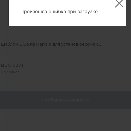
Произошла ошибка при загрузке
Шаблон BlueJig Handle для установки ручек ...
ЦБ019291
Под заказ
Сообщить о наличии