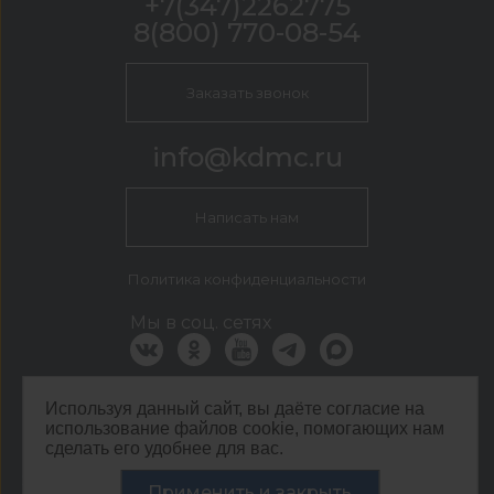
+7(347)2262775
8(800) 770-08-54
Заказать звонок
info@kdmc.ru
Написать нам
Политика конфиденциальности
Мы в соц. сетях
Используя данный сайт, вы даёте согласие на
КДМ Уфа
использование файлов cookie, помогающих нам
г Уфа, ул Новочеркасская 16
сделать его удобнее для вас.
©
ООО ЦЕНТР КДМ. ИНН: 3661037157 ОГРН: 1063667287551
,
2026
Применить и закрыть