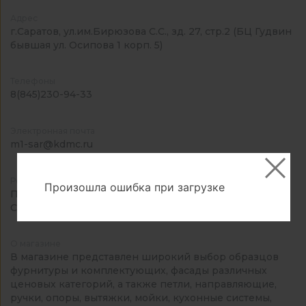
Адрес
г.Саратов, ул.им.Бирюзова С.С., зд. 27, стр.2 (БЦ Гудвин
бывшая ул. Осипова 1 корп. 5)
Телефоны
8(845)230-94-33
Электронная почта
m1-sar@kdmc.ru
Режим работы
Произошла ошибка при загрузке
Пн-Пт: 09:00-18:00
Сб-Вс: выходной
О магазине
В магазине представлен широкий выбор образцов
фурнитуры и комплектующих, фасады различных
ценовых категорий, а также петли, направляющие,
ручки, опоры, вытяжки, мойки, кухонные системы,