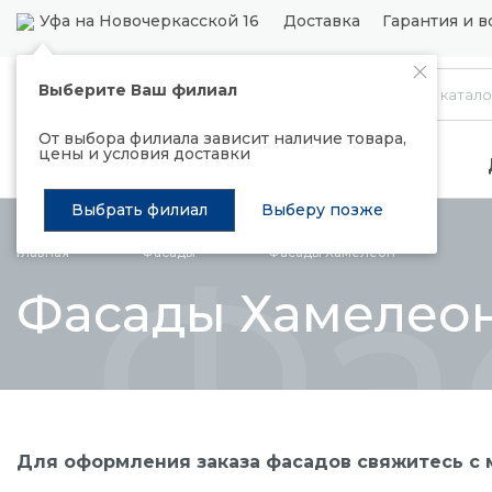
Уфа на Новочеркасской 16
Доставка
Гарантия и в
Выберите Ваш филиал
Каталог
От выбора филиала зависит наличие товара,
цены и условия доставки
Распродажа
Подъемные механизмы
Выбрать филиал
Выберу позже
Фа
Главная
Фасады
Фасады Хамелеон
Фасады Хамелео
Для оформления заказа фасадов свяжитесь с м