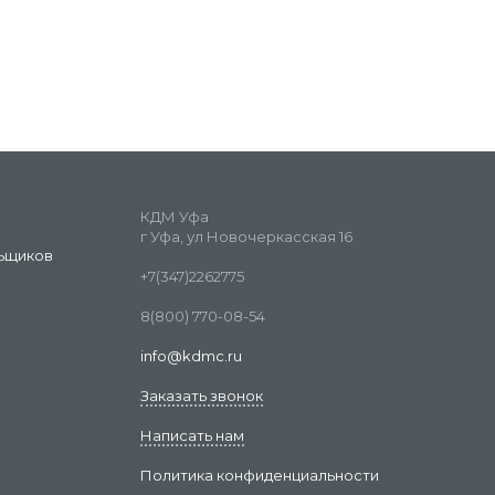
КДМ Уфа
г Уфа, ул Новочеркасская 16
ьщиков
+7(347)2262775
8(800) 770-08-54
info@kdmc.ru
Заказать звонок
Написать нам
Политика конфиденциальности