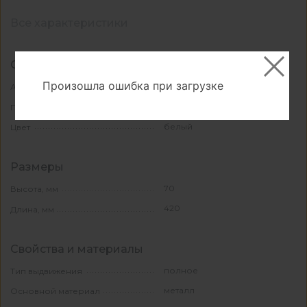
Все характеристики
Основные
Произошла ошибка при загрузке
ЦБ064091
Артикул
Hettich
Производитель
белый
Цвет
Размеры
70
Высота, мм
420
Длина, мм
Свойства и материалы
полное
Тип выдвижения
металл
Основной материал