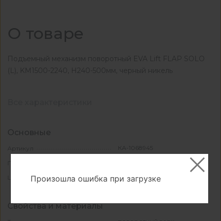
О товаре
Подъемный механизм поворотный EVA Lift FLAP SOLO
(L), KM1500-2240, H240-500мм, черный никель
Все характеристики
Основные
КА-1068945
Артикул
EVA
Производитель
черный никель
Произошла ошибка при загрузке
Цвет
Свойства и материалы