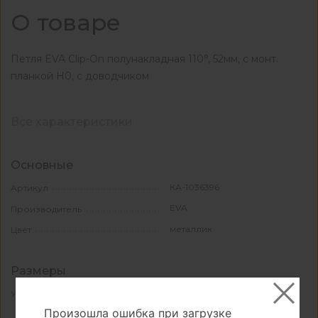
О товаре
Петля EVA Clip-On полунакладная 110°, 52мм, с монт.
планкой H0, с доводчиком
Все характеристики
Основные
КА-1036396
Артикул
EVA
Производитель
металлик
Цвет
Размеры
110
Угол открывания
Произошла ошибка при загрузке