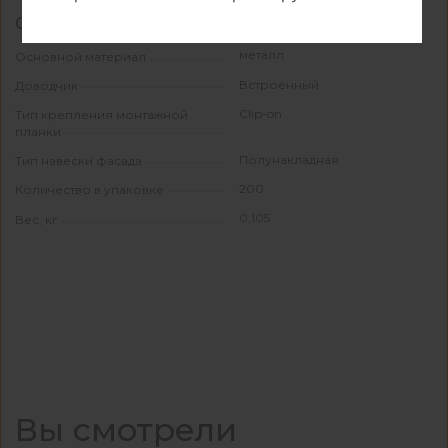
Свойства и материалы
металл
Основной материал
Встроенный
Доводчик
Clip-on
Тип крепления монтажной
планки
Полунакладная
Тип навески фасада
200
Количество в упаковке
0,105
Вес, кг
Вы смотрели