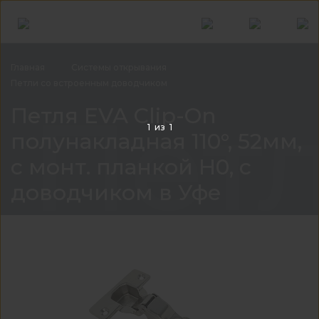
Главная
Системы
открывания
Петли со встроенным
доводчиком
Петл
Петля EVA Clip-On
1
из
1
полунакладная 110°, 52мм,
с монт. планкой H0, с
доводчиком в Уфе