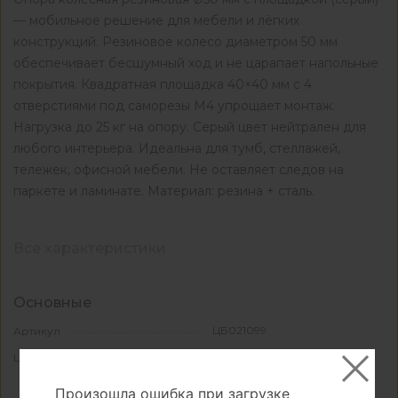
— мобильное решение для мебели и лёгких
конструкций. Резиновое колесо диаметром 50 мм
обеспечивает бесшумный ход и не царапает напольные
покрытия. Квадратная площадка 40×40 мм с 4
отверстиями под саморезы М4 упрощает монтаж.
Нагрузка до 25 кг на опору. Серый цвет нейтрален для
любого интерьера. Идеальна для тумб, стеллажей,
тележек, офисной мебели. Не оставляет следов на
паркете и ламинате. Материал: резина + сталь.
Все характеристики
Основные
ЦБ021099
Артикул
серый
Цвет
Произошла ошибка при загрузке