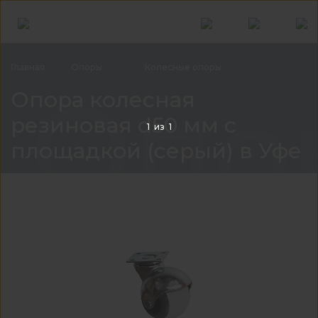
Главная
Опоры
Колесные
опоры
Опор
Опора колесная
резиновая d50 мм с
1
из
1
площадкой (серый) в Уфе