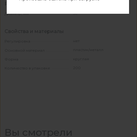
Размеры
50
Диаметр, мм
Свойства и материалы
нет
Регулировка
пластик/металл
Основной материал
круглая
Форма
200
Количество в упаковке
Вы смотрели