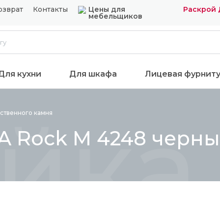
озврат
Контакты
Цены для
Раскрой 
мебельщиков
Для кухни
Для шкафа
Лицевая фурнит
йка 
сственного
камня
A Rock М 4248 черны