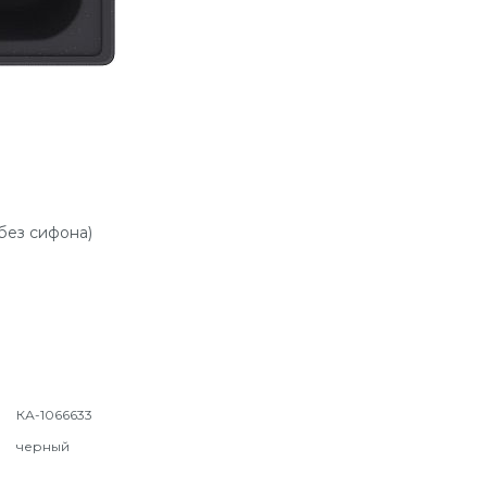
без сифона)
КА-1066633
черный