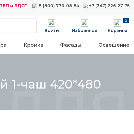
ДВП и ЛДСП
8 (800) 770-08-54
+7 (347) 226-27-75
0
Войти
Избранное
Корзина
ура
Кромка
Фасады
Освещение
для 
й 1-чаш 420*480