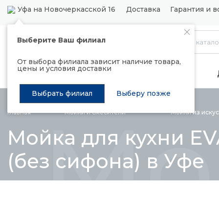
Уфа на Новочеркасской 16
Доставка
Гарантия и в
Выберите Ваш филиал
Каталог
От выбора филиала зависит наличие товара,
цены и условия доставки
Распродажа
Подъемные механизмы
Выбрать филиал
Выберу позже
Мо
Главная
Мойки и
смесители
Мойки из иску
Мойка для кухни EV
(без сифона) в Уфе