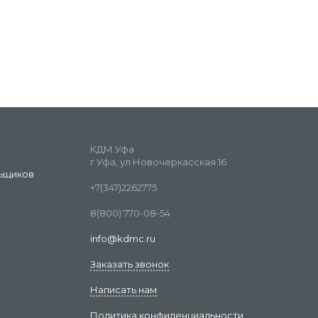
КДМ Уфа
г Уфа, ул Новочеркасская 16
ьщиков
+7(347)2262775
8(800) 770-08-54
info@kdmc.ru
Заказать звонок
Написать нам
Политика конфиденциальности