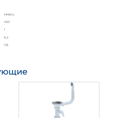
кварц
450
1
6,2
7,8
тующие