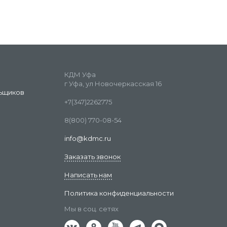
КДМ Уфа
г Уфа, ул Новочеркасская 16
ьщиков
+7(347)2262775
8(800) 770-08-54
info@kdmc.ru
Заказать звонок
Написать нам
Политика конфиденциальности
Мы в соц. сетях