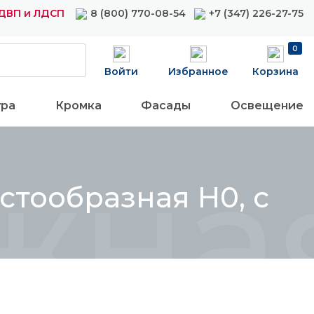
ДВП и ЛДСП
8 (800) 770-08-54
+7 (347) 226-27-75
0
Войти
Избранное
Корзина
ура
Кромка
Фасады
Освещение
ная 
стообразная Н0, с