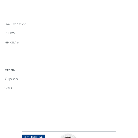
КА-1055827
Blum
никель
сталь
Clip-on
500
НОВИНКА