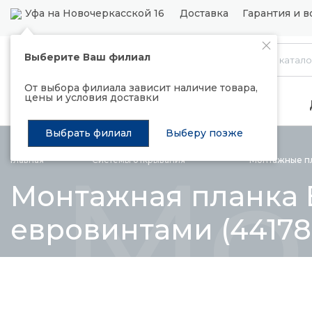
Уфа на Новочеркасской 16
Доставка
Гарантия и в
Выберите Ваш филиал
Каталог
От выбора филиала зависит наличие товара,
цены и условия доставки
Распродажа
Подъемные механизмы
Выбрать филиал
Выберу позже
Мо
Главная
Системы
открывания
Монтажные пл
Монтажная планка B
евровинтами (441780