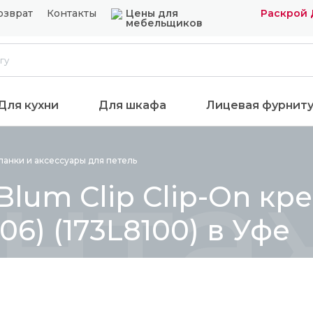
озврат
Контакты
Цены для
Раскрой 
мебельщиков
Для кухни
Для шкафа
Лицевая фурнит
нтаж
анки и аксессуары для
петель
lum Clip Clip-On кре
6) (173L8100) в Уфе